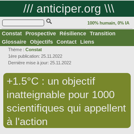
///
anticiper.org
\\\
100% humain, 0% IA
Constat
Prospective
Résilience
Transition
Glossaire
Objectifs
Contact
Liens
Thème :
Constat
1ère publication: 25.11.2022
Dernière mise à jour: 25.11.2022
+1.5°C : un objectif
inatteignable pour 1000
scientifiques qui appellent
à l'action