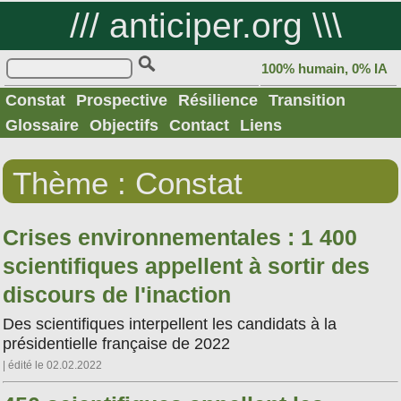
///
anticiper.org
\\\
100% humain, 0% IA
Constat
Prospective
Résilience
Transition
Glossaire
Objectifs
Contact
Liens
Thème : Constat
Crises environnementales : 1 400
scientifiques appellent à sortir des
discours de l'inaction
Des scientifiques interpellent les candidats à la
présidentielle française de 2022
| édité le 02.02.2022